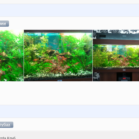
фии
лубах
zda Клуб