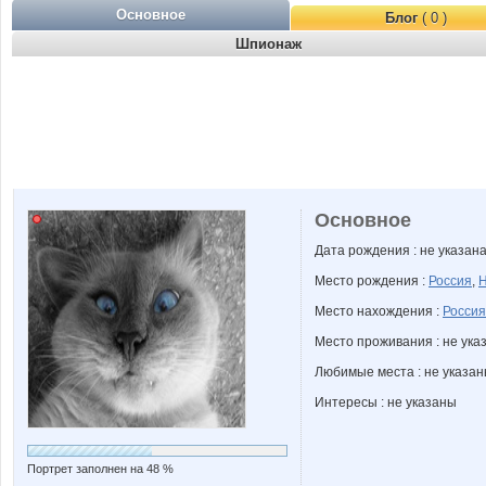
Основное
Блог
( 0 )
Шпионаж
Основное
Дата рождения : не указан
Место рождения :
Россия
,
Н
Место нахождения :
Россия
Место проживания : не ука
Любимые места : не указа
Интересы : не указаны
Портрет заполнен на 48 %