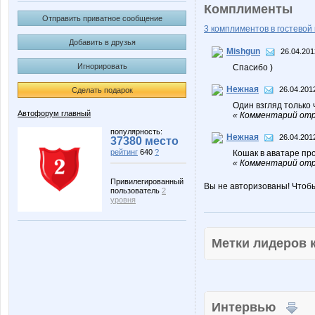
Комплименты
Отправить приватное сообщение
3 комплиментов в гостевой 
Добавить в друзья
Mishgun
26.04.201
Игнорировать
Спасибо )
Нежная
26.04.201
Сделать подарок
Один взгляд только ч
Автофорум главный
« Комментарий отр
популярность:
Нежная
26.04.201
37380 место
рейтинг
640
?
Кошак в аватаре пр
« Комментарий отр
Привилегированный
Вы не авторизованы! Чтоб
пользователь
2
уровня
Метки лидеров
Интервью