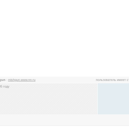
hgun
:
mishgun.www.nn.ru
пользователь имеет 
5 году